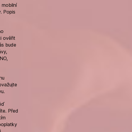
 mobilní
. Popis
ho
i ověřit
vás bude
ávy,
ANO,
onu
ovažujte
vu.
ěď
íte. Před
tím
poplatky
i