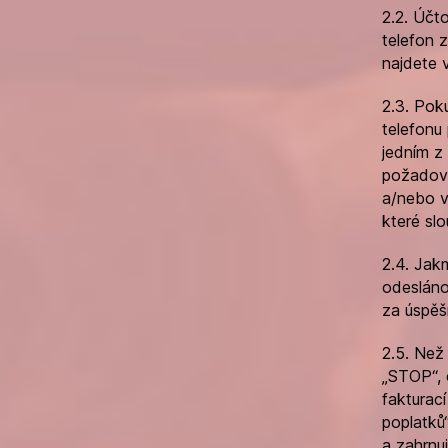
2.2. Účt
telefon 
najdete 
2.3. Poku
telefonu 
jedním z
požadova
a/nebo v
které slo
2.4. Jakm
odesláno
za úspěš
2.5. Než
„STOP“, 
fakturac
poplatků
a zahrnuj