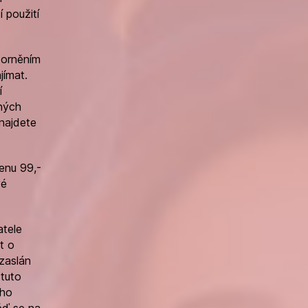
 použití
zorněním
jímat.
í
ných
najdete
enu 99,-
vé
atele
t o
zaslán
tuto
ého
ěď se na