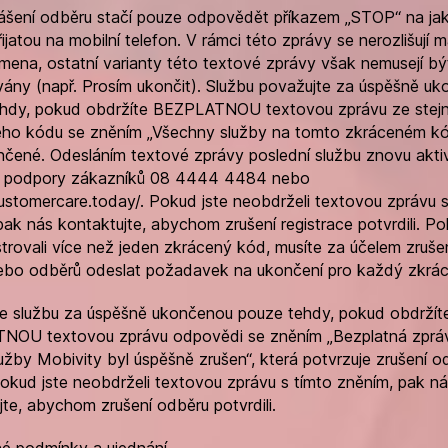
ášení odběru stačí pouze odpovědět příkazem „STOP“ na jak
ijatou na mobilní telefon. V rámci této zprávy se nerozlišují m
smena, ostatní varianty této textové zprávy však nemusejí bý
ány (např. Prosím ukončit). Službu považujte za úspěšně u
hdy, pokud obdržíte BEZPLATNOU textovou zprávu ze stej
ho kódu se zněním „Všechny služby na tomto zkráceném kó
nčené. Odesláním textové zprávy poslední službu znovu aktiv
í podpory zákazníků 08 4444 4484 nebo
customercare.today/. Pokud jste neobdrželi textovou zprávu s
pak nás kontaktujte, abychom zrušení registrace potvrdili. Po
istrovali více než jeden zkrácený kód, musíte za účelem zruše
ebo odběrů odeslat požadavek na ukončení pro každý zkrá
e službu za úspěšně ukončenou pouze tehdy, pokud obdržít
NOU textovou zprávu odpovědi se zněním „Bezplatná zprá
užby Mobivity byl úspěšně zrušen“, která potvrzuje zrušení o
Pokud jste neobdrželi textovou zprávu s tímto zněním, pak n
jte, abychom zrušení odběru potvrdili.
é podmínky a ujednání