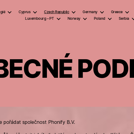
lgië
Cyprus
Czech Republic
Germany
Greece
Luxembourg – PT
Norway
Poland
Serbia
BECNÉ POD
e pořádat společnost Phonify B.V.