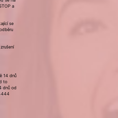
 STOP a
jící se
 odběru
 zrušení
ě 14 dnů
d to
4 dnů od
 4444