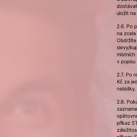
dostávat
uložit na
2.6. Po 
na zcela
Obdržíte
slevy/ku
místních
v popisu
2.7. Po 
Kč za je
nabídky.
2.8. Pok
zaznamen
opětovné
příkaz S
záležitos
příkazu 