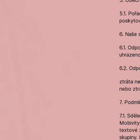
5.1. Poř
poskytov
6. Naše
6.1. Odp
uhrazeno
6.2. Odp
ztráta n
nebo ztr
7. Podmí
7.1. Sděl
Mobivity 
textové 
skupiny.