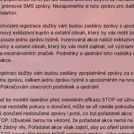
 prémiové SMS zprávy. Nezapomeňte si tuto zprávu pro další
 telefon.
potvrzení registrace služby vám budou zasílány zprávy s upo
 nový exkluzivní kupón a ostatní obsah, který by vás mohl za
 pouze jednu zprávu týdně. Inzerovaná akce nabízí exkluzivn
póny a ostatní obsah, který by vás mohl zajímat, od význam
 a mezinárodních značek. Podmínky a ujednání této nabídky 
 akce.
registraci služby vám budou zasílány zpoplatněné zprávy za c
dnu zprávu, celkem jednu zprávu týdně s upozorněním na no
 Pokračování obecných podmínek a ujednání
ud by mobilní operátor před odesláním příkazu STOP od uživ
al nezdařilé pokusy o doručení, může se síť nadále pokouše
 doručení nedoručené zprávy i poté, co byl pořadateli akce 
TOP. Uživatelé berou na vědomí, že pořadatel akce nemá na 
t žádný vliv. Pořadatel akce však zajistí, aby po přijetí platn
STOP nevytvářel žádné NOVÉ prémiové zprávy. Jako odpov