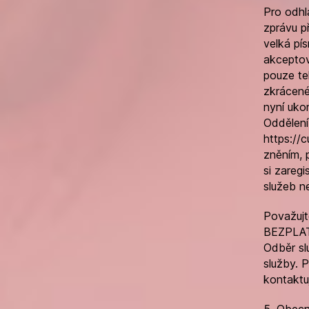
Pro odhl
zprávu př
velká pí
akceptov
pouze te
zkrácené
nyní uko
Oddělen
https://
zněním, 
si zareg
služeb n
Považujt
BEZPLAT
Odběr sl
služby. 
kontaktu
5. Obecn