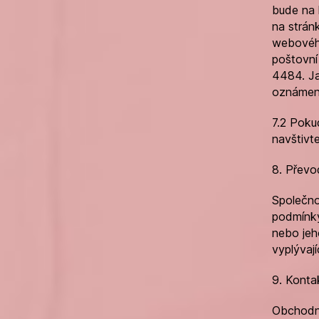
bude na 
na strán
webového
poštovní
4484. Ja
oznámen
7.2 Poku
navštivte
8. Převo
Společno
podmínky
nebo jeh
vyplývaj
9. Konta
Obchodní