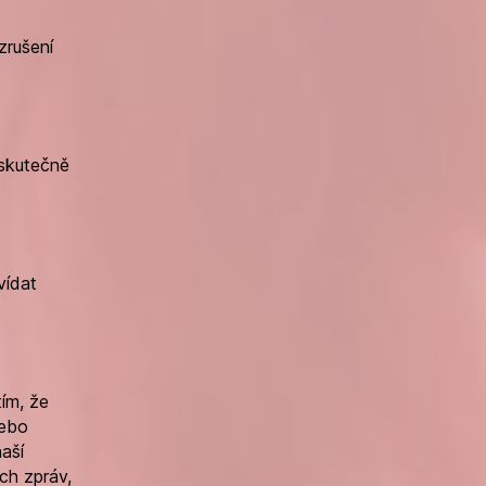
zrušení
 skutečně
vídat
tím, že
nebo
aší
ch zpráv,