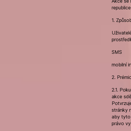
Akce se 
republic
1. Způso
Uživatel
prostřed
SMS
mobilní i
2. Prémi
2.1. Poku
akce sděl
Potvrzuj
stránky n
aby tyto
právo vy