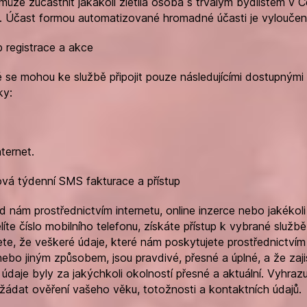
může zúčastnit jakákoli zletilá osoba s trvalým bydlištěm v 
e. Účast formou automatizované hromadné účasti je vyloučen
b registrace a akce
é se mohou ke službě připojit pouze následujícími dostupnými
ky:
nternet.
ová týdenní SMS fakturace a přístup
d nám prostřednictvím internetu, online inzerce nebo jakékoli 
íte číslo mobilního telefonu, získáte přístup k vybrané službě
ete, že veškeré údaje, které nám poskytujete prostřednictv
ebo jiným způsobem, jsou pravdivé, přesné a úplné, a že zajis
 údaje byly za jakýchkoli okolností přesné a aktuální. Vyhraz
žádat ověření vašeho věku, totožnosti a kontaktních údajů.