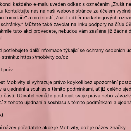
konci každého e-mailu uveden odkaz s označením „Zrušit neb
ku Kontaktujte nás na naší webové stránce za účelem vyplně
 formuláře“ a možností „Zrušit odběr marketingových ozná
 schránky.“ Můžete také zavolat na linku podpory na čísle 
kmile tuto akci provedete, nebudou vám zasílána již žádná d
í.
d potřebujete další informace týkající se ochrany osobních úd
 stránku: https://mobivity.co/cz
d práv
st Mobivity si vyhrazuje právo kdykoli bez upozornění posto
 a ujednání a souhlas s těmito podmínkami, ať již celého uje
o části. Uživatel nemůže postoupit svoje práva nebo závazk
ící z tohoto ujednaní a souhlasu s těmito podmínkami a ujedná
kt
 název pořadatele akce je Mobivity, což je název značky