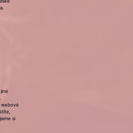
České
a.
jiné
.
ím webové
títe,
ujeme si