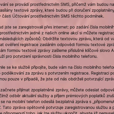
ování se provádí prostřednictvím SMS, přičemž vám budou na
zasílány textové zprávy, které budou při doručení zpoplatněny
v části Účtování prostřednictvím SMS těchto podmínek.
d jste se zaregistrovali přes internet: po zadání čísla mobilní
prostřednictvím jedné z našich online akcí si můžete registrac
 následujících způsobů: Obdržíte textovou zprávu, která od 
t ověření registrace zasláním odpovědi formou textové zpr
ám formou textové zprávy zašleme příslušné klíčové slovo 
uží pro potvrzení správnosti čísla mobilního telefonu.
ile se ke službě připojíte, bude vám na číslo mobilního telef
 poděkování za zprávu s potvrzením registrace. Registraci p
nou pouze v případě, že jste od nás obdrželi potvrzující zprá
 začnete přijímat zpoplatněné zprávy, můžete odeslat odpov
čímž odběr aktuální služby a příjem prémiových poplatků zruš
í se na mobilní telefon odesílá bezplatná zpráva s „připomenu
“. Tato zpráva opětovně potvrzuje zaregistrovanou službu a 
e připomenutí toho, jak lze službu ukončit, abyste již nemusel