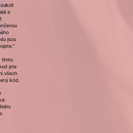
oukoli
alá a
t
končenou
ného
du jsou
ujete.“
 tímto
kud jste
ní všech
cený kód.
e
va:
dběru
ás