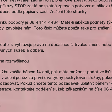
příkazy STOP zasílá bezplatná zpráva s potvrzením příkazu
dběru podle popisu v části Zrušení této stránky.
 linku podpory je 08 4444 4484. Máte-li jakékoli podněty týka
žby, zavolejte nám. Toto číslo můžete použít také pro zrušení
adatel si vyhrazuje právo na dočasnou či trvalou změnu nebo
aných služeb a odběru.
 na rozmyšlenou
užbu zrušíte během 14 dnů, pak máte možnost podat ve lhůt
 vrácení peněz za první dva týdny poskytování služby, poku
ožadovat. Pokud chcete tento požadavek uplatnit během 1
istrace, kontaktujte oddělení služeb zákazníkům na čísle 08
í