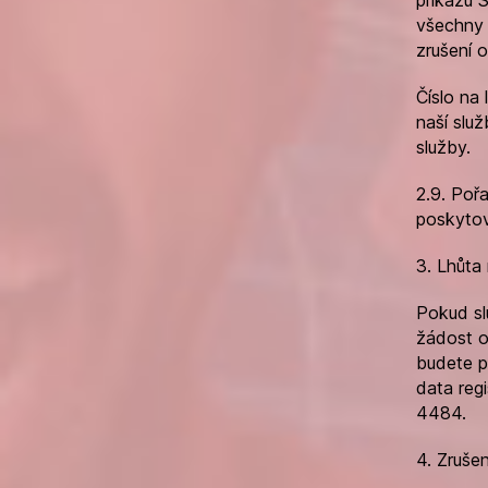
všechny 
zrušení o
Číslo na
naší slu
služby.
2.9. Poř
poskytov
3. Lhůta
Pokud sl
žádost o
budete p
data reg
4484.
4. Zrušen