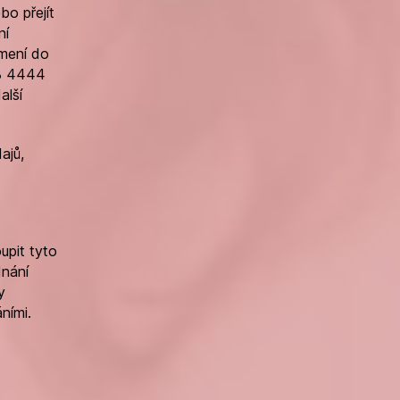
o přejít
ní
mení do
08 4444
alší
ajů,
upit tyto
dnání
y
ními.